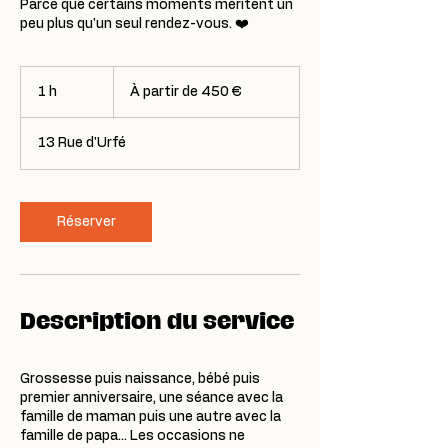
Parce que certains moments méritent un
À
partir
1 h
1
À partir de 450 €
de
450
euros
13 Rue d'Urfé
Réserver
Description du service
Grossesse puis naissance, bébé puis
premier anniversaire, une séance avec la
famille de maman puis une autre avec la
famille de papa... Les occasions ne