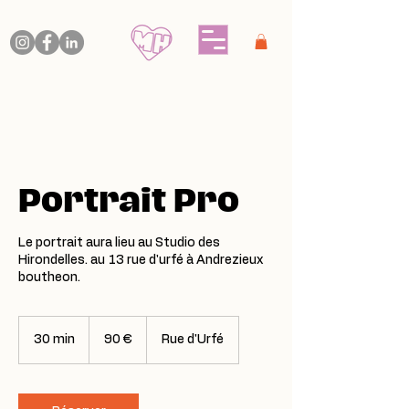
Portrait Pro
Le portrait aura lieu au Studio des
Hirondelles. au 13 rue d'urfé à Andrezieux
boutheon.
90
euros
30 min
3
90 €
Rue d'Urfé
0
m
i